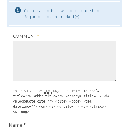
Your email address will not be published.
Required fields are marked (*).
COMMENT
*
You may use these
HTML
tags and attributes:
<a href=""
title=""> <abbr title=""> <acronym title=""> <b>
<blockquote cite=""> <cite> <code> <del
datetime=""> <em> <i> <q cite=""> <s> <strike>
<strong>
Name
*