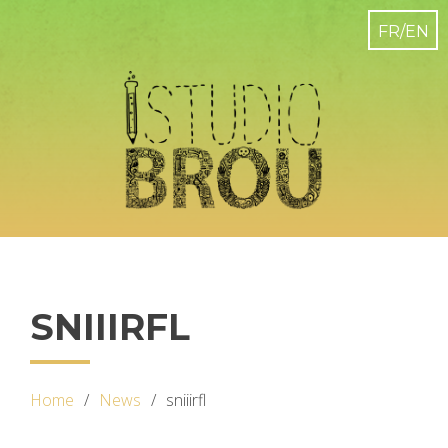
SNIIIRFL
Home
News
sniiirfl