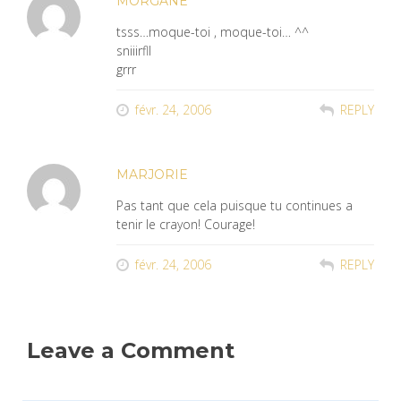
MORGANE
tsss…moque-toi , moque-toi… ^^
sniiirfll
grrr
févr. 24, 2006
REPLY
MARJORIE
Pas tant que cela puisque tu continues a
tenir le crayon! Courage!
févr. 24, 2006
REPLY
Leave a Comment