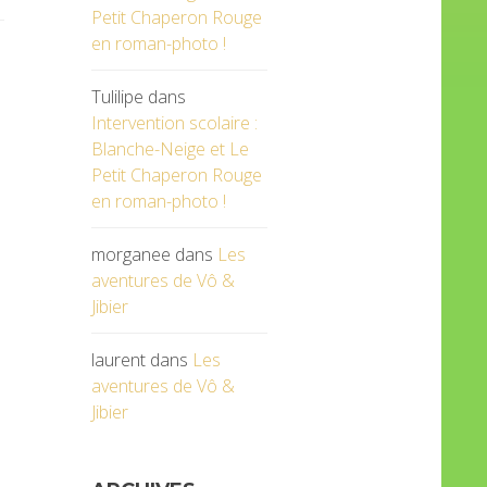
Petit Chaperon Rouge
en roman-photo !
Tulilipe
dans
Intervention scolaire :
Blanche-Neige et Le
Petit Chaperon Rouge
en roman-photo !
morganee
dans
Les
aventures de Vô &
Jibier
laurent
dans
Les
aventures de Vô &
Jibier