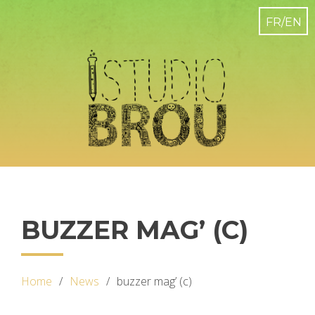
BUZZER MAG’ (C)
Home
News
buzzer mag’ (c)