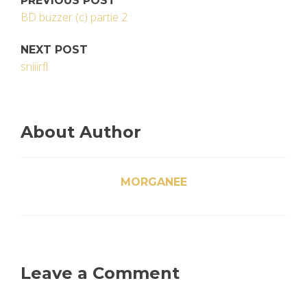
PREVIOUS POST
BD buzzer (c) partie 2
NEXT POST
sniiirfl
About Author
MORGANEE
Leave a Comment