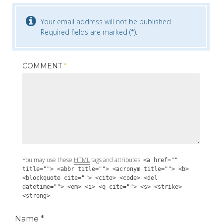
Your email address will not be published.
Required fields are marked (*).
COMMENT
*
You may use these
HTML
tags and attributes:
<a href=""
title=""> <abbr title=""> <acronym title=""> <b>
<blockquote cite=""> <cite> <code> <del
datetime=""> <em> <i> <q cite=""> <s> <strike>
<strong>
Name
*