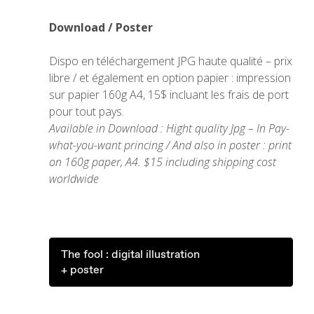
Download
/ Poster
Dispo en téléchargement JPG haute qualité – prix
libre / et également en option papier : impression
sur papier 160g A4, 15$ incluant les frais de port
pour tout pays.
Available in Download : Hight quality Jpg – In Pay-
what-you-want princing
/ And also in poster : print
on 160g paper, A4. $15 including shipping cost
worldwide
.
The fool : digital illustration
+ poster