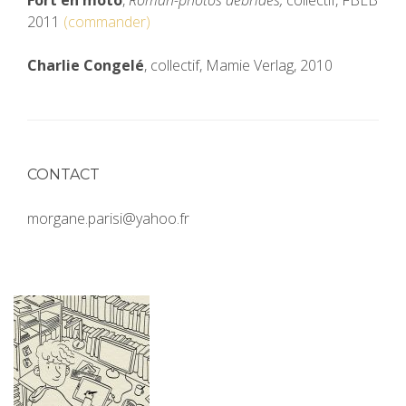
Fort en moto
,
Roman-photos débridés,
collectif, FBLB
2011
(commander)
Charlie Congelé
, collectif, Mamie Verlag, 2010
CONTACT
morgane.parisi@yahoo.fr