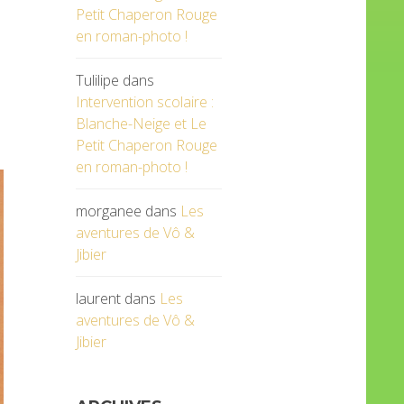
Petit Chaperon Rouge
en roman-photo !
Tulilipe
dans
Intervention scolaire :
Blanche-Neige et Le
Petit Chaperon Rouge
en roman-photo !
morganee
dans
Les
aventures de Vô &
Jibier
laurent
dans
Les
aventures de Vô &
Jibier