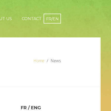
UT US
CONTACT
Home
News
FR / ENG