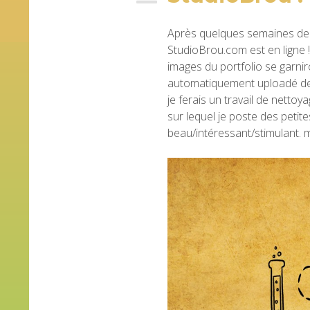
Après quelques semaines de t
StudioBrou.com est en ligne 
images du portfolio se garniro
automatiquement uploadé dep
je ferais un travail de netto
sur lequel je poste des peti
beau/intéressant/stimulant. 