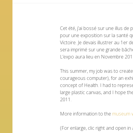
Cet été, j’ai bossé sur une illus d
pour une exposition sur la santé 
Victoire. Je devais illustrer au 1er
sera imprimé sur une grande bâche p
L’expo aura lieu en Novembre 20
This summer, my job was to create 
courageous computer), for an exh
concept of Health. I had to represen
large plastic canvas, and I hope th
2011.
More information to the
museum w
(For enlarge, clic right and open in