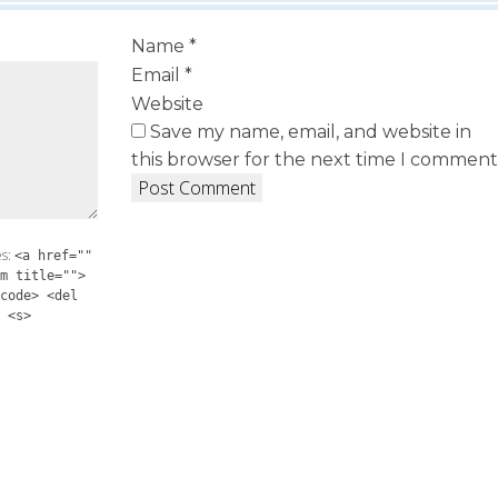
Name
*
Email
*
Website
Save my name, email, and website in
this browser for the next time I comment
es:
<a href=""
m title="">
code> <del
 <s>