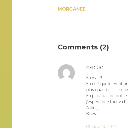
MORGANEE
Comments (2)
CEDRIC
En vrai !!!
Eh eh!!! quelle émotion
plus quand est-ce que 
En plus, pas de bol, je
J’espère que tout va b
A plus,
Bises.
Nov 13, 2011