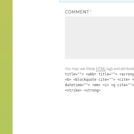
COMMENT
*
You may use these
HTML
tags and attribut
title=""> <abbr title=""> <acrony
<b> <blockquote cite=""> <cite> <
datetime=""> <em> <i> <q cite="">
<strike> <strong>