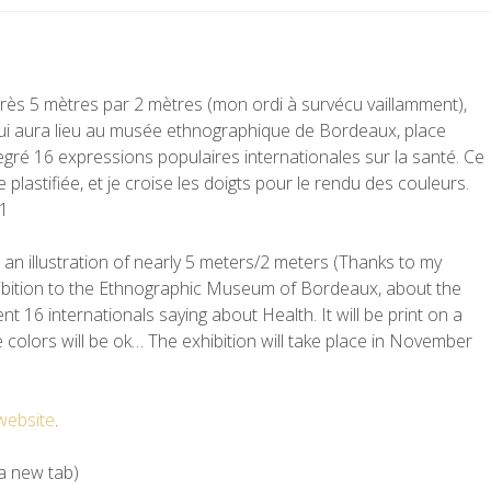
e près 5 mètres par 2 mètres (mon ordi à survécu vaillamment),
qui aura lieu au musée ethnographique de Bordeaux, place
 degré 16 expressions populaires internationales sur la santé. Ce
lastifiée, et je croise les doigts pour le rendu des couleurs.
11
an illustration of nearly 5 meters/2 meters (Thanks to my
ibition to the Ethnographic Museum of Bordeaux, about the
t 16 internationals saying about Health. It will be print on a
e colors will be ok… The exhibition will take place in November
ebsite
.
 a new tab)