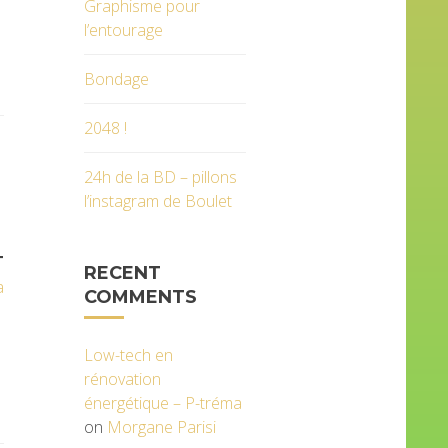
Graphisme pour
l’entourage
Bondage
2048 !
24h de la BD – pillons
l’instagram de Boulet
T
RECENT
a
COMMENTS
Low-tech en
rénovation
énergétique – P-tréma
on
Morgane Parisi