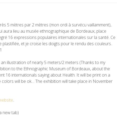
e près 5 mètres par 2 mètres (mon ordi à survécu vaillamment),
qui aura lieu au musée ethnographique de Bordeaux, place
 degré 16 expressions populaires internationales sur la santé. Ce
lastifiée, et je croise les doigts pour le rendu des couleurs.
11
an illustration of nearly 5 meters/2 meters (Thanks to my
ibition to the Ethnographic Museum of Bordeaux, about the
t 16 internationals saying about Health. It will be print on a
e colors will be ok… The exhibition will take place in November
ebsite
.
 a new tab)