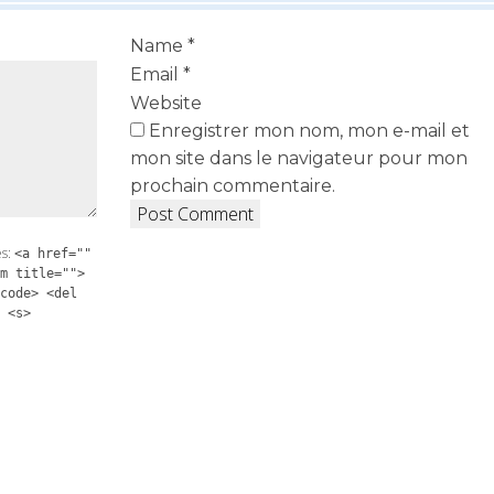
Name
*
Email
*
Website
Enregistrer mon nom, mon e-mail et
mon site dans le navigateur pour mon
prochain commentaire.
es:
<a href=""
m title="">
code> <del
 <s>