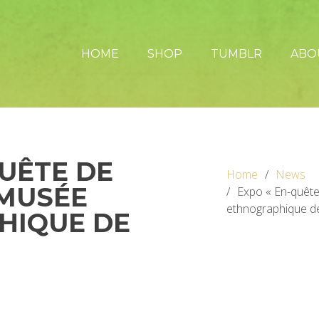
HOME
SHOP
TUMBLR
ABO
QUÊTE DE
Home
News
 MUSÉE
Expo « En-quête
ethnographique d
HIQUE DE