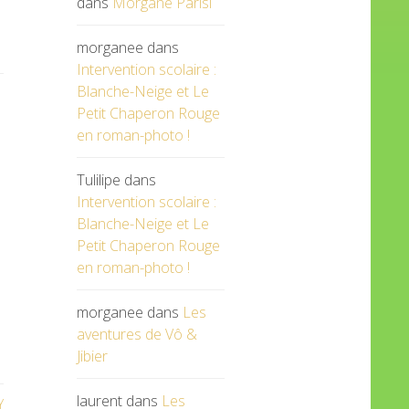
dans
Morgane Parisi
morganee
dans
Intervention scolaire :
Blanche-Neige et Le
Petit Chaperon Rouge
en roman-photo !
Tulilipe
dans
Intervention scolaire :
Blanche-Neige et Le
Petit Chaperon Rouge
en roman-photo !
morganee
dans
Les
aventures de Vô &
Jibier
laurent
dans
Les
Y