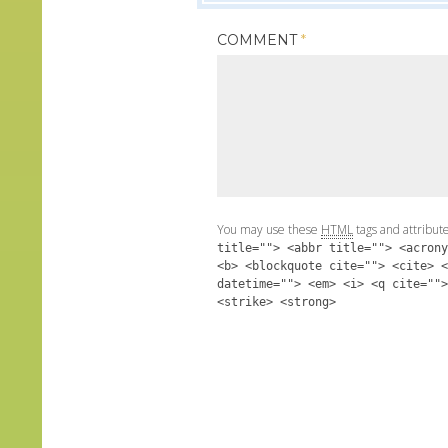
COMMENT
*
You may use these
HTML
tags and attribut
title=""> <abbr title=""> <acrony
<b> <blockquote cite=""> <cite> <
datetime=""> <em> <i> <q cite="">
<strike> <strong>