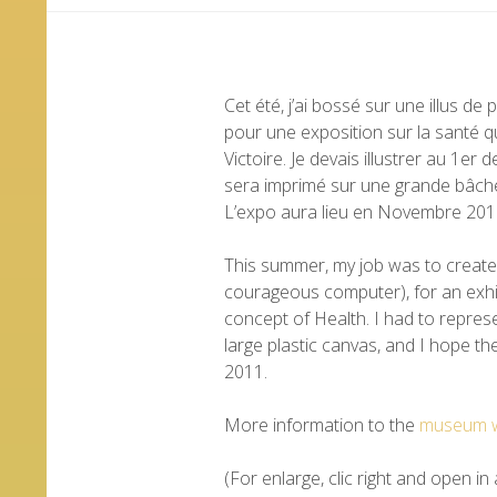
Cet été, j’ai bossé sur une illus d
pour une exposition sur la santé 
Victoire. Je devais illustrer au 1er
sera imprimé sur une grande bâche p
L’expo aura lieu en Novembre 20
This summer, my job was to create 
courageous computer), for an exh
concept of Health. I had to represen
large plastic canvas, and I hope th
2011.
More information to the
museum w
(For enlarge, clic right and open in