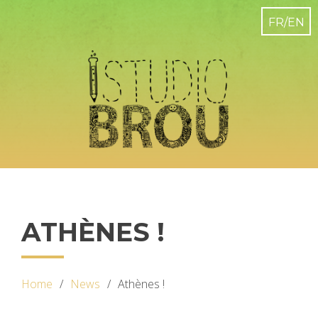
ATHÈNES !
Home
News
Athènes !