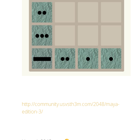
http://community.usvsth3m.com/2048/maya-
edition-3/