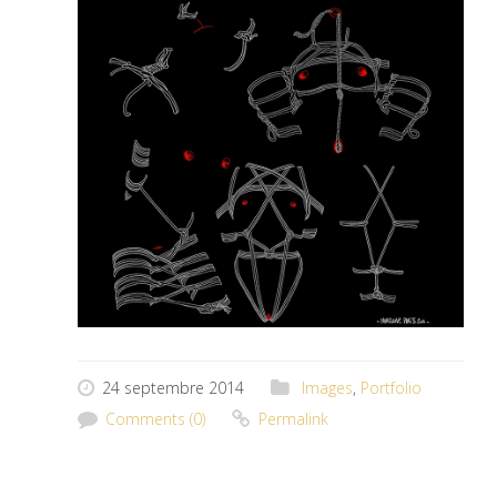
24 septembre 2014
Images
,
Portfolio
Comments (0)
Permalink