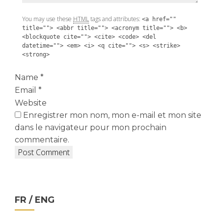
You may use these
HTML
tags and attributes:
<a href=""
title=""> <abbr title=""> <acronym title=""> <b>
<blockquote cite=""> <cite> <code> <del
datetime=""> <em> <i> <q cite=""> <s> <strike>
<strong>
Name
*
Email
*
Website
Enregistrer mon nom, mon e-mail et mon site
dans le navigateur pour mon prochain
commentaire.
FR / ENG