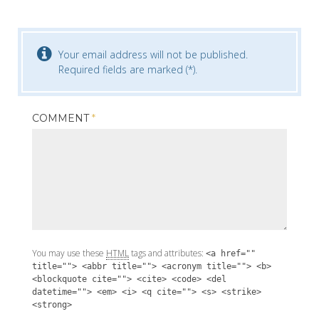
Your email address will not be published.
Required fields are marked (*).
COMMENT
*
You may use these
HTML
tags and attributes:
<a href=""
title=""> <abbr title=""> <acronym title=""> <b>
<blockquote cite=""> <cite> <code> <del
datetime=""> <em> <i> <q cite=""> <s> <strike>
<strong>