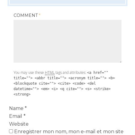
COMMENT
*
You may use these
HTML
tags and attributes:
<a href=""
title=""> <abbr title=""> <acronym title=""> <b>
<blockquote cite=""> <cite> <code> <del
datetime=""> <em> <i> <q cite=""> <s> <strike>
<strong>
Name
*
Email
*
Website
Enregistrer mon nom, mon e-mail et mon site