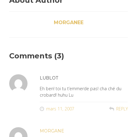
About Author
MORGANEE
Comments (3)
LUBLOT
Eh ben! toi tu t’emmerde pas! cha ché du
crobard! huhu Lu
mars 11, 2007
REPLY
MORGANE