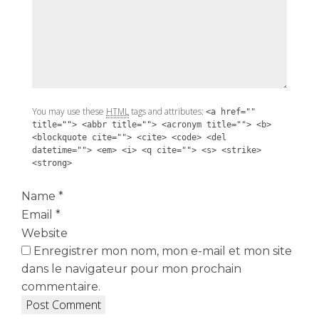
You may use these
HTML
tags and attributes:
<a href=""
title=""> <abbr title=""> <acronym title=""> <b>
<blockquote cite=""> <cite> <code> <del
datetime=""> <em> <i> <q cite=""> <s> <strike>
<strong>
Name
*
Email
*
Website
Enregistrer mon nom, mon e-mail et mon site
dans le navigateur pour mon prochain
commentaire.