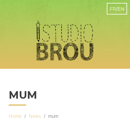
MUM
Home
News
mum