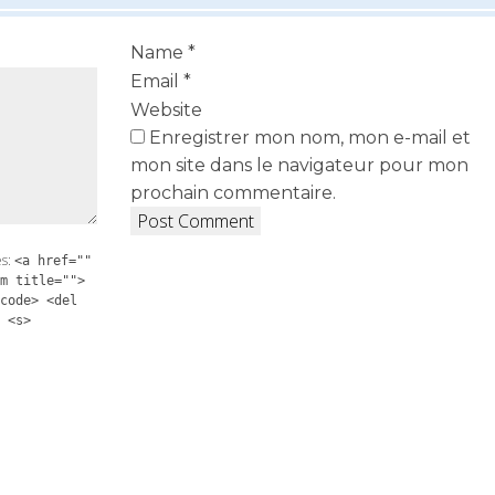
Name
*
Email
*
Website
Enregistrer mon nom, mon e-mail et
mon site dans le navigateur pour mon
prochain commentaire.
es:
<a href=""
m title="">
code> <del
 <s>