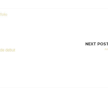
folio
NEXT POS
e de debut
^