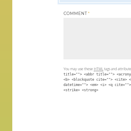
COMMENT
*
You may use these
HTML
tags and attribut
title=""> <abbr title=""> <acrony
<b> <blockquote cite=""> <cite> <
datetime=""> <em> <i> <q cite="">
<strike> <strong>