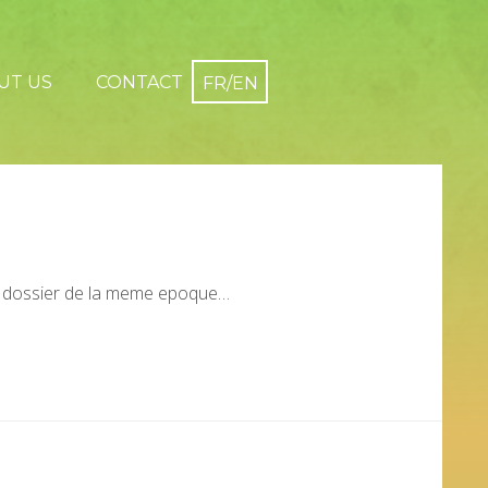
UT US
CONTACT
x dossier de la meme epoque…