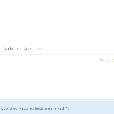
là ultrarchi dynamique
REPL
 published. Required fields are marked (*).