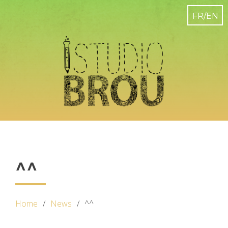
^^
Home
News
^^