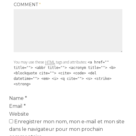
COMMENT
*
You may use these
HTML
tags and attributes:
<a href=""
title=""> <abbr title=""> <acronym title=""> <b>
<blockquote cite=""> <cite> <code> <del
datetime=""> <em> <i> <q cite=""> <s> <strike>
<strong>
Name
*
Email
*
Website
Enregistrer mon nom, mon e-mail et mon site
dans le navigateur pour mon prochain