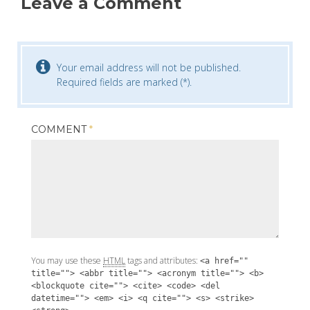
Leave a Comment
Your email address will not be published.
Required fields are marked (*).
COMMENT
*
You may use these
HTML
tags and attributes:
<a href=""
title=""> <abbr title=""> <acronym title=""> <b>
<blockquote cite=""> <cite> <code> <del
datetime=""> <em> <i> <q cite=""> <s> <strike>