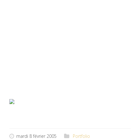
année…) ( pardon sofiia !!! )
en fait, audrey ,elle est juste au
dessus, levez les yeux…. ça y est !
et ça, c’est un ancien crobars… un des
1er qui initie mon trait unique,direct
et rapide… et dans l’idéal, si ce
trait pouvait créer des dessins
chouettes ce serait formidable…
bouarf…
mardi 8 février 2005
Portfolio