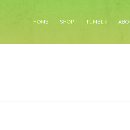
HOME
SHOP
TUMBLR
ABO
prof qui est à besançon et à qui je dois pas