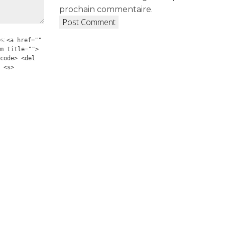
prochain commentaire.
es:
<a href=""
m title="">
code> <del
 <s>