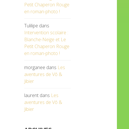
Petit Chaperon Rouge
en roman-photo !
Tulilipe
dans
Intervention scolaire :
Blanche-Neige et Le
Petit Chaperon Rouge
en roman-photo !
morganee
dans
Les
aventures de Vô &
Jibier
laurent
dans
Les
aventures de Vô &
Jibier