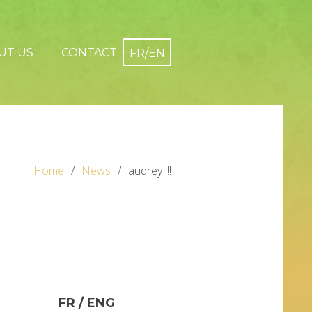
UT US
CONTACT
Home
News
audrey !!!
FR / ENG