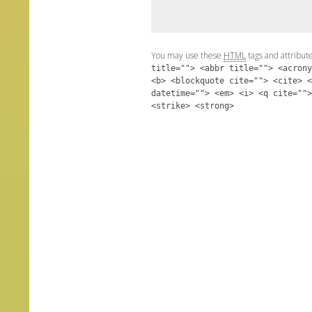
You may use these
HTML
tags and attribut
title=""> <abbr title=""> <acrony
<b> <blockquote cite=""> <cite> <
datetime=""> <em> <i> <q cite="">
<strike> <strong>