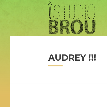
AUDREY !!!
donc voila Audrey , une 