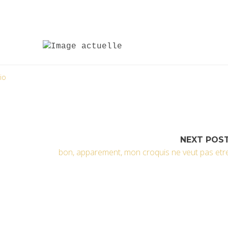
n, j’ai merdé la proportion de sa tête… mais
secondes,
io
NEXT POS
bon, apparement, mon croquis ne veut pas etr