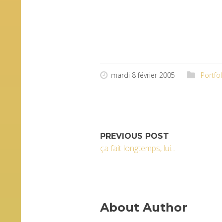
mal de trucs …
bon, concernant le dessi
pour un truc fait en qq 
mardi 8 février 2005
Portfol
PREVIOUS POST
ça fait longtemps, lui...
About Author