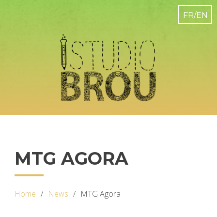
MTG AGORA
Home
News
MTG Agora