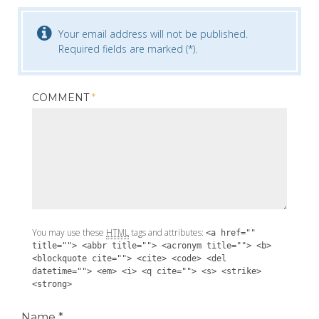
Your email address will not be published.
Required fields are marked (*).
COMMENT
*
You may use these
HTML
tags and attributes:
<a href=""
title=""> <abbr title=""> <acronym title=""> <b>
<blockquote cite=""> <cite> <code> <del
datetime=""> <em> <i> <q cite=""> <s> <strike>
<strong>
Name
*