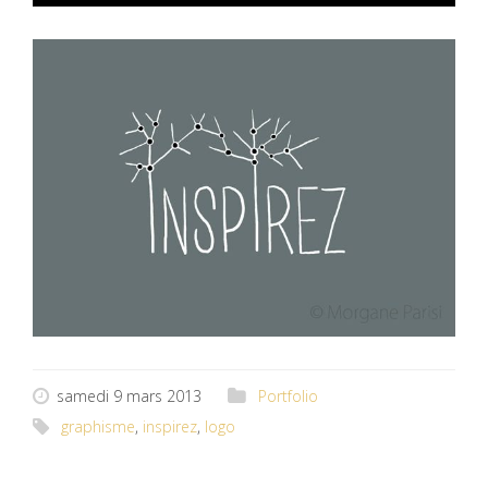
samedi 9 mars 2013
Portfolio
graphisme
,
inspirez
,
logo