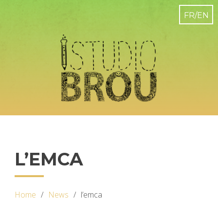
L’EMCA
Home
News
l’emca