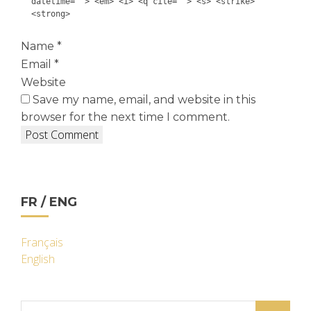
datetime=""> <em> <i> <q cite=""> <s> <strike>
<strong>
Name
*
Email
*
Website
Save my name, email, and website in this
browser for the next time I comment.
FR / ENG
Français
English