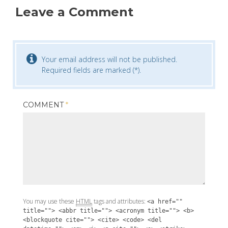
Leave a Comment
Your email address will not be published.
Required fields are marked (*).
COMMENT
*
You may use these
HTML
tags and attributes:
<a href=""
title=""> <abbr title=""> <acronym title=""> <b>
<blockquote cite=""> <cite> <code> <del