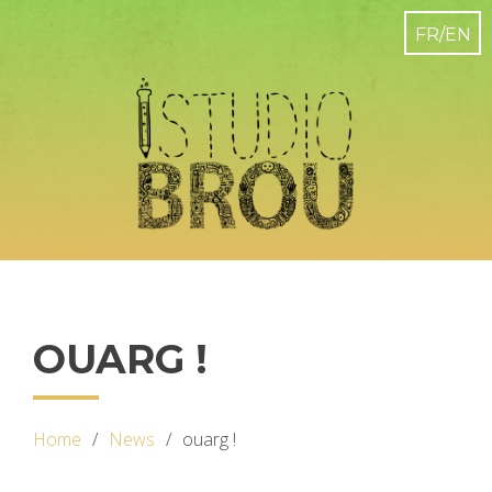
OUARG !
Home
News
ouarg !