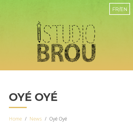
OYÉ OYÉ
Home
News
Oyé Oyé