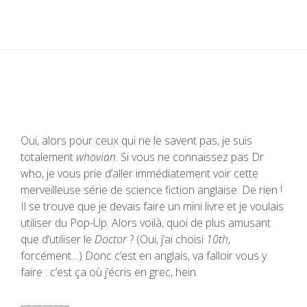
Oui, alors pour ceux qui ne le savent pas, je suis
totalement
whovian
. Si vous ne connaissez pas Dr
who, je vous prie d’aller immédiatement voir cette
merveilleuse série de science fiction anglaise. De rien !
Il se trouve que je devais faire un mini livre et je voulais
utiliser du Pop-Up. Alors voilà, quoi de plus amusant
que d’utiliser le
Doctor
? (Oui, j’ai choisi
10th
,
forcément…) Donc c’est en anglais, va falloir vous y
faire : c’est ça où j’écris en grec, hein.
————–