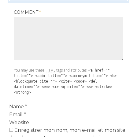
COMMENT
*
You may use these
HTML
tags and attributes:
<a href=""
title=""> <abbr title=""> <acronym title=""> <b>
<blockquote cite=""> <cite> <code> <del
datetime=""> <em> <i> <q cite=""> <s> <strike>
<strong>
Name
*
Email
*
Website
Enregistrer mon nom, mon e-mail et mon site