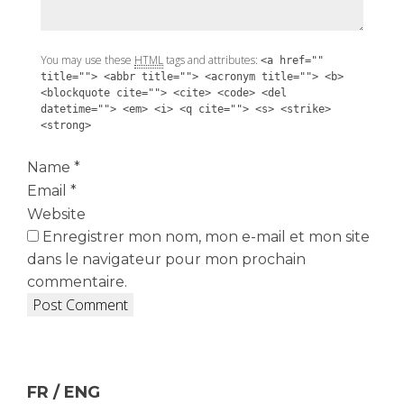
You may use these
HTML
tags and attributes:
<a href=""
title=""> <abbr title=""> <acronym title=""> <b>
<blockquote cite=""> <cite> <code> <del
datetime=""> <em> <i> <q cite=""> <s> <strike>
<strong>
Name
*
Email
*
Website
Enregistrer mon nom, mon e-mail et mon site
dans le navigateur pour mon prochain
commentaire.
FR / ENG