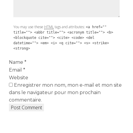
You may use these
HTML
tags and attributes:
<a href=""
title=""> <abbr title=""> <acronym title=""> <b>
<blockquote cite=""> <cite> <code> <del
datetime=""> <em> <i> <q cite=""> <s> <strike>
<strong>
Name
*
Email
*
Website
Enregistrer mon nom, mon e-mail et mon site
dans le navigateur pour mon prochain
commentaire.