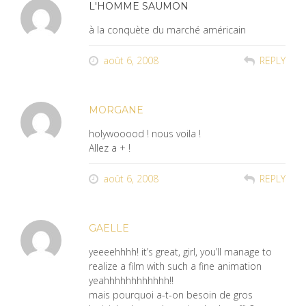
L'HOMME SAUMON
à la conquète du marché américain
août 6, 2008
REPLY
MORGANE
holywooood ! nous voila !
Allez a + !
août 6, 2008
REPLY
GAELLE
yeeeehhhh! it’s great, girl, you’ll manage to
realize a film with such a fine animation
yeahhhhhhhhhhhh!!
mais pourquoi a-t-on besoin de gros