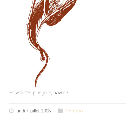
En vrai t’es plus jolie, navrée…
lundi 7 juillet 2008
Portfolio