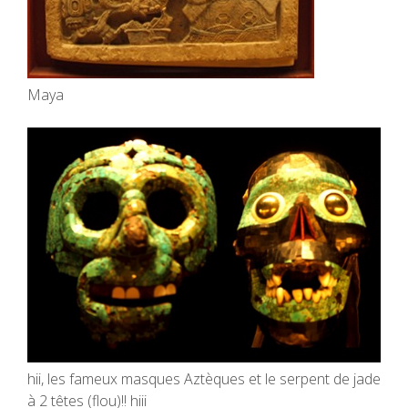
Maya
hii, les fameux masques Aztèques et le serpent de jade
à 2 têtes (flou)!! hiii