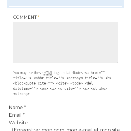
COMMENT
*
You may use these
HTML
tags and attributes:
<a href=""
title=""> <abbr title=""> <acronym title=""> <b>
<blockquote cite=""> <cite> <code> <del
datetime=""> <em> <i> <q cite=""> <s> <strike>
<strong>
Name
*
Email
*
Website
Enregistrer mon nom, mon e-mail et mon site