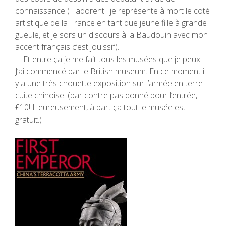
connaissance (Il adorent : je représente à mort le coté
artistique de la France en tant que jeune fille à grande
gueule, et je sors un discours à la Baudouin avec mon
accent français c’est jouissif).
Et entre ça je me fait tous les musées que je peux !
J’ai commencé par le British museum. En ce moment il
y a une très chouette exposition sur l’armée en terre
cuite chinoise. (par contre pas donné pour l’entrée,
£10! Heureusement, à part ça tout le musée est
gratuit.)