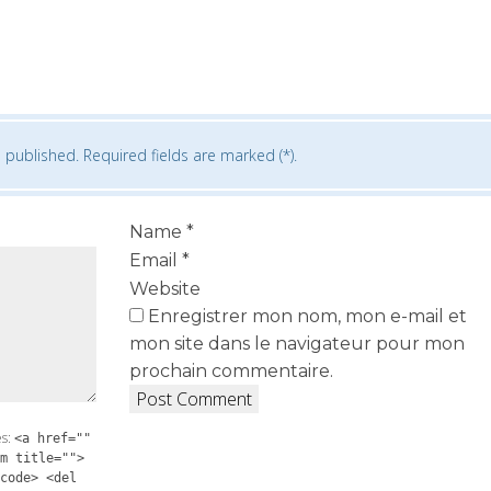
 published. Required fields are marked (*).
Name
*
Email
*
Website
Enregistrer mon nom, mon e-mail et
mon site dans le navigateur pour mon
prochain commentaire.
es:
<a href=""
m title="">
code> <del