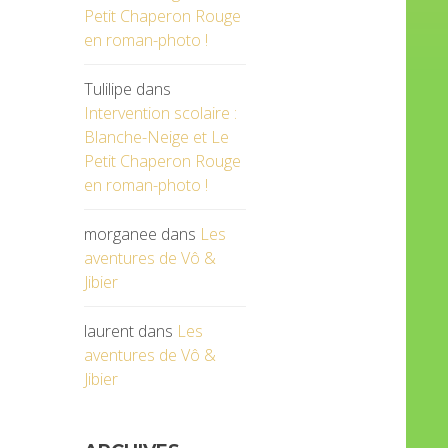
Petit Chaperon Rouge
en roman-photo !
Tulilipe
dans
Intervention scolaire :
Blanche-Neige et Le
Petit Chaperon Rouge
en roman-photo !
morganee
dans
Les
aventures de Vô &
Jibier
laurent
dans
Les
aventures de Vô &
Jibier