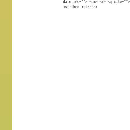
datetime=""> <em> <i> <q cite="">
<strike> <strong>