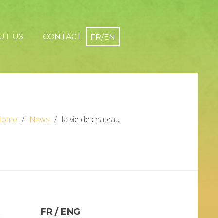
UT US
CONTACT
Home
News
la vie de chateau
FR / ENG