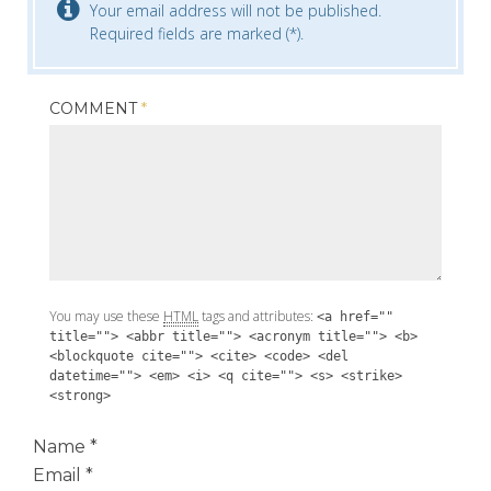
Your email address will not be published.
Required fields are marked (*).
COMMENT
*
You may use these
HTML
tags and attributes:
<a href=""
title=""> <abbr title=""> <acronym title=""> <b>
<blockquote cite=""> <cite> <code> <del
datetime=""> <em> <i> <q cite=""> <s> <strike>
<strong>
Name
*
Email
*