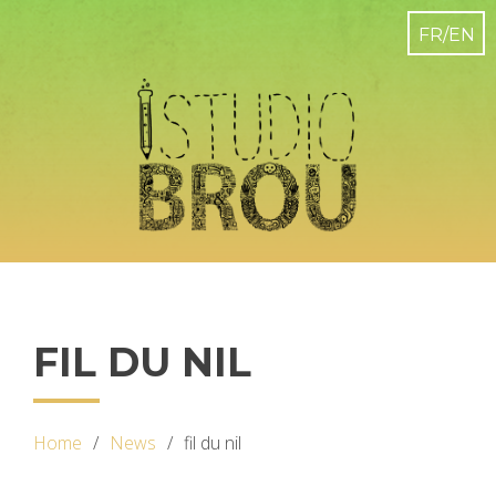
FIL DU NIL
Home
News
fil du nil