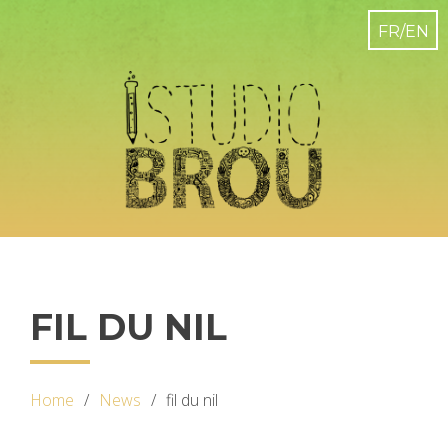
FIL DU NIL
Home
News
fil du nil