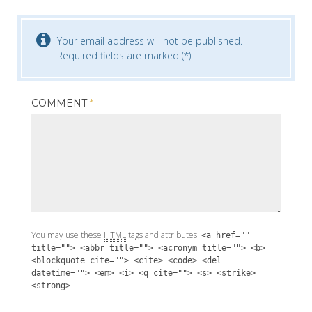
Your email address will not be published.
Required fields are marked (*).
COMMENT
*
You may use these
HTML
tags and attributes:
<a href=""
title=""> <abbr title=""> <acronym title=""> <b>
<blockquote cite=""> <cite> <code> <del
datetime=""> <em> <i> <q cite=""> <s> <strike>
<strong>