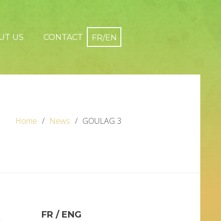
UT US
CONTACT
Home
News
GOULAG 3
FR / ENG