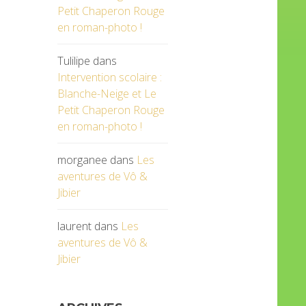
Petit Chaperon Rouge
en roman-photo !
Tulilipe
dans
Intervention scolaire :
Blanche-Neige et Le
Petit Chaperon Rouge
en roman-photo !
morganee
dans
Les
aventures de Vô &
Jibier
laurent
dans
Les
aventures de Vô &
Jibier