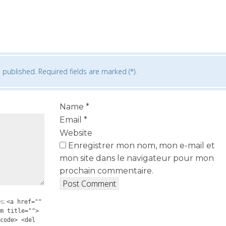
 published. Required fields are marked (*).
Name
*
Email
*
Website
Enregistrer mon nom, mon e-mail et
mon site dans le navigateur pour mon
prochain commentaire.
es:
<a href=""
m title="">
code> <del