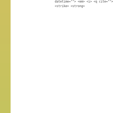
datetime=""> <em> <i> <q cite="">
<strike> <strong>