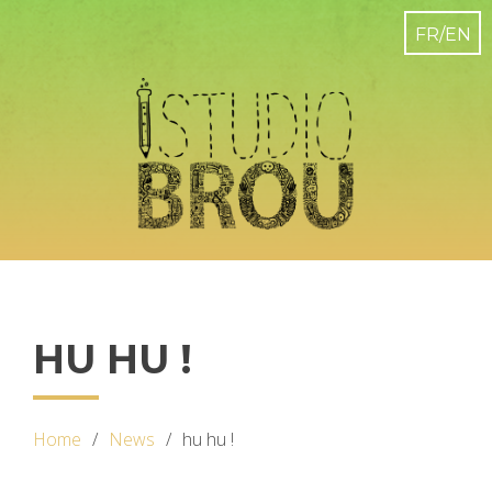
HU HU !
Home
News
hu hu !