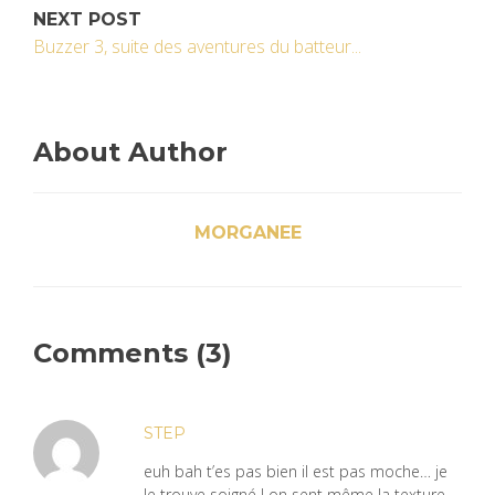
NEXT POST
Buzzer 3, suite des aventures du batteur...
About Author
MORGANEE
Comments (3)
STEP
euh bah t’es pas bien il est pas moche… je
le trouve soigné ! on sent même la texture