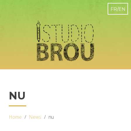
NU
Home
News
nu