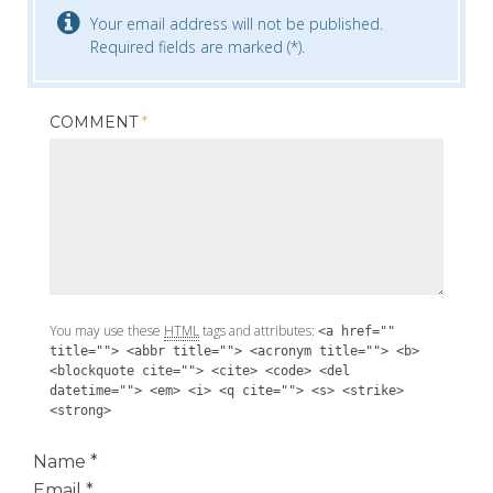
Your email address will not be published.
Required fields are marked (*).
COMMENT
*
You may use these
HTML
tags and attributes:
<a href=""
title=""> <abbr title=""> <acronym title=""> <b>
<blockquote cite=""> <cite> <code> <del
datetime=""> <em> <i> <q cite=""> <s> <strike>
<strong>
Name
*
Email
*