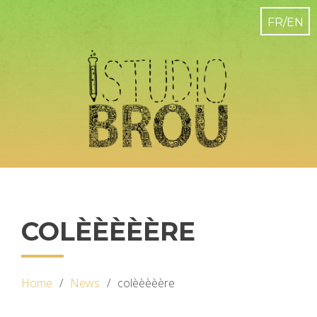
COLÈÈÈÈÈRE
Home
News
colèèèèère