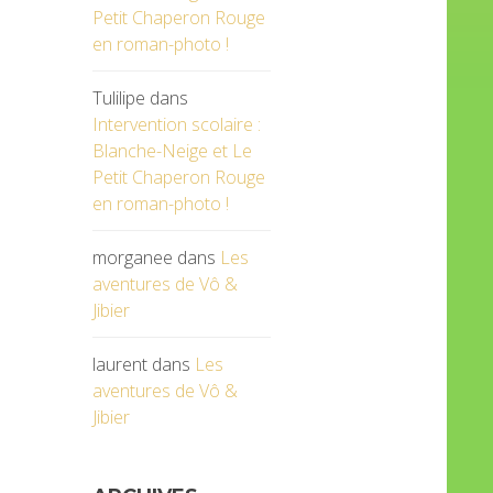
Petit Chaperon Rouge
en roman-photo !
Tulilipe
dans
Intervention scolaire :
Blanche-Neige et Le
Petit Chaperon Rouge
en roman-photo !
morganee
dans
Les
aventures de Vô &
Jibier
laurent
dans
Les
aventures de Vô &
Jibier