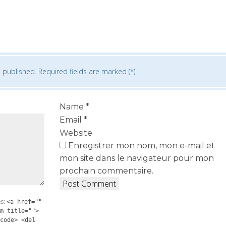
 published. Required fields are marked (*).
Name
*
Email
*
Website
Enregistrer mon nom, mon e-mail et
mon site dans le navigateur pour mon
prochain commentaire.
es:
<a href=""
m title="">
code> <del