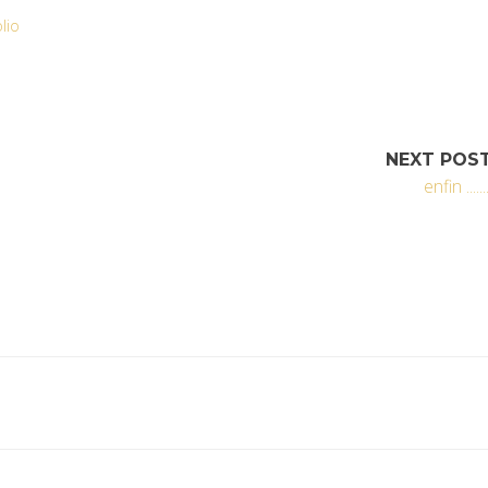
lio
NEXT POS
enfin .......