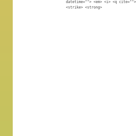
datetime=""> <em> <i> <q cite="">
<strike> <strong>