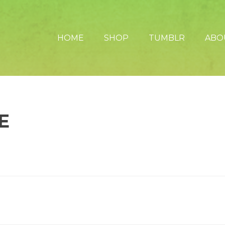
HOME
SHOP
TUMBLR
ABO
E