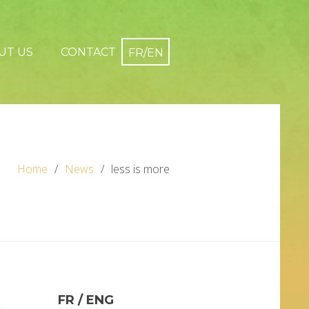
UT US
CONTACT
Home
News
less is more
FR / ENG