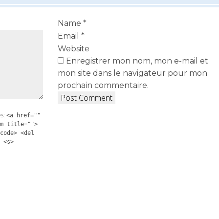
Name
*
Email
*
Website
Enregistrer mon nom, mon e-mail et
mon site dans le navigateur pour mon
prochain commentaire.
es:
<a href=""
m title="">
code> <del
 <s>