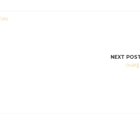
folio
NEXT POS
ouarg 