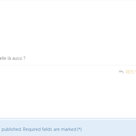
elle là aussi ?
REPL
 published. Required fields are marked (*).