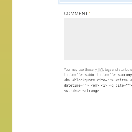
COMMENT
*
You may use these
HTML
tags and attribut
title=""> <abbr title=""> <acrony
<b> <blockquote cite=""> <cite> <
datetime=""> <em> <i> <q cite="">
<strike> <strong>