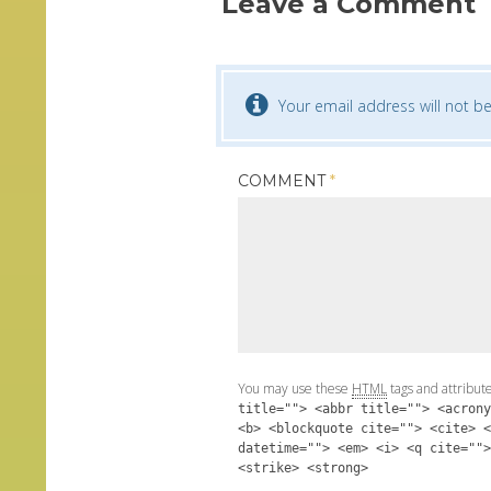
Leave a Comment
Your email address will not be
COMMENT
*
You may use these
HTML
tags and attribut
title=""> <abbr title=""> <acrony
<b> <blockquote cite=""> <cite> <
datetime=""> <em> <i> <q cite="">
<strike> <strong>