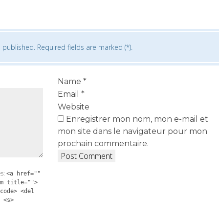
 published. Required fields are marked (*).
Name
*
Email
*
Website
Enregistrer mon nom, mon e-mail et
mon site dans le navigateur pour mon
prochain commentaire.
es:
<a href=""
m title="">
code> <del
 <s>