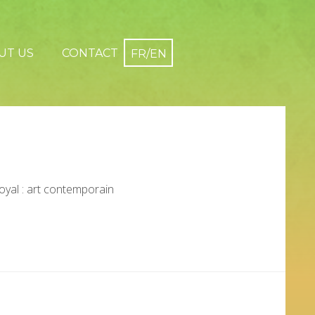
UT US
CONTACT
oyal : art contemporain