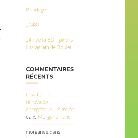
Bondage
2048 !
T
n
24h de la BD – pillons
l’instagram de Boulet
COMMENTAIRES
RÉCENTS
Low-tech en
rénovation
énergétique – P-tréma
dans
Morgane Parisi
morganee
dans