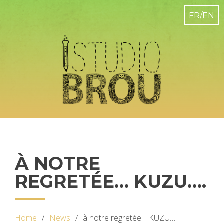
À NOTRE
REGRETÉE… KUZU….
Home
News
à notre regretée… KUZU….