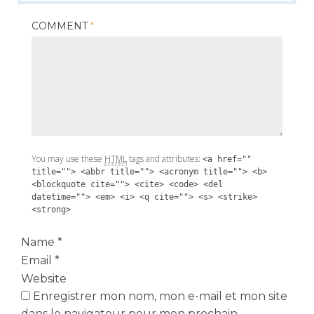
COMMENT
*
You may use these
HTML
tags and attributes:
<a href=""
title=""> <abbr title=""> <acronym title=""> <b>
<blockquote cite=""> <cite> <code> <del
datetime=""> <em> <i> <q cite=""> <s> <strike>
<strong>
Name
*
Email
*
Website
Enregistrer mon nom, mon e-mail et mon site
dans le navigateur pour mon prochain