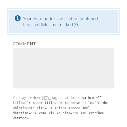
Your email address will not be published.
Required fields are marked (*).
COMMENT
*
You may use these
HTML
tags and attributes:
<a href=""
title=""> <abbr title=""> <acronym title=""> <b>
<blockquote cite=""> <cite> <code> <del
datetime=""> <em> <i> <q cite=""> <s> <strike>
<strong>