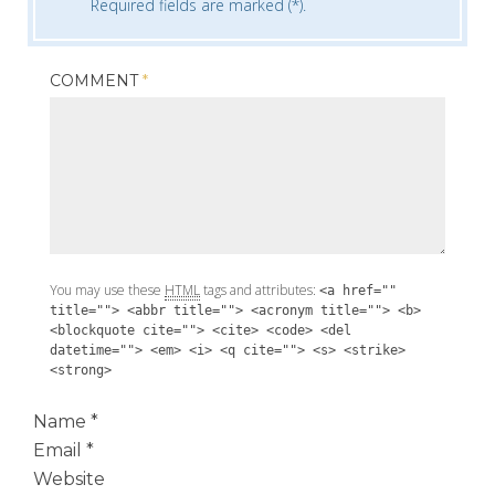
Required fields are marked (*).
COMMENT
*
You may use these
HTML
tags and attributes:
<a href=""
title=""> <abbr title=""> <acronym title=""> <b>
<blockquote cite=""> <cite> <code> <del
datetime=""> <em> <i> <q cite=""> <s> <strike>
<strong>
Name
*
Email
*
Website