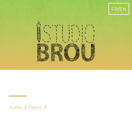
Home
News