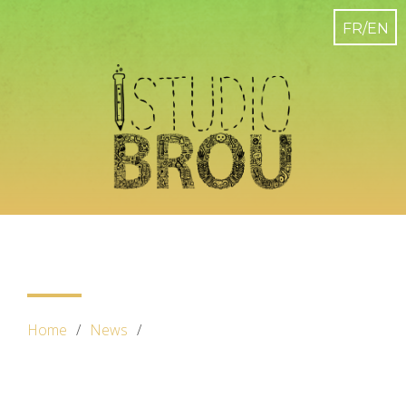
Home
News