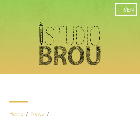
Home
News