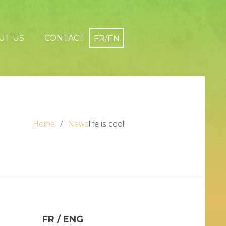
UT US
CONTACT
Home
News
life is cool
FR / ENG