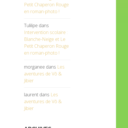
Petit Chaperon Rouge
en roman-photo !
Tulilipe
dans
Intervention scolaire :
Blanche-Neige et Le
Petit Chaperon Rouge
en roman-photo !
morganee
dans
Les
aventures de Vô &
Jibier
laurent
dans
Les
aventures de Vô &
Jibier