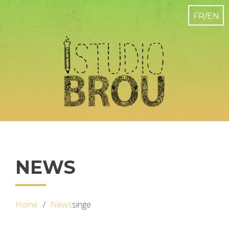
NEWS
Home
News
singe